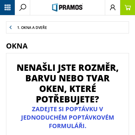
PŘESKOČIT NAVIGACI
1. OKNA A DVEŘE
OKNA
NENAŠLI JSTE ROZMĚR,
BARVU NEBO TVAR
OKEN, KTERÉ
POTŘEBUJETE?
ZADEJTE SI POPTÁVKU V
JEDNODUCHÉM POPTÁVKOVÉM
FORMULÁŘI.
xxx