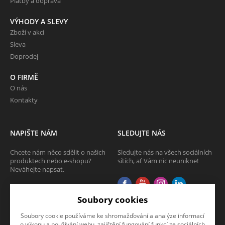
Platby a doprava
VÝHODY A SLEVY
Zboží v akci
Sleva
Doprodej
O FIRMĚ
O nás
Kontakty
NAPIŠTE NÁM
SLEDUJTE NÁS
Chcete nám něco sdělit o našich
Sledujte nás na všech sociálních
produktech nebo e-shopu?
sítích, ať Vám nic neunikne!
Neváhejte napsat.
CHCI NAPSAT ZPRÁVU
Soubory cookies
Soubory cookie používáme ke shromažďování a analýze informací
o výkonu a používání webu, zajištění fungování funkcí ze sociálních