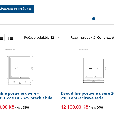
ÁVAZNÁ POPTÁVKA
Počet produktů
:
12
Řazení produktů
:
Cena vzest
lné posuvné dveře -
Dvoudílné posuvné dveře 2
ST 2270 X 2325 ořech / bílá
2100 antracitově šedá
oboustranně
0,00
Kč
12 100,00
Kč
/ Ks
s DPH
/ Ks
s DPH