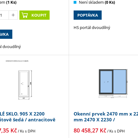
dem
(1 Ks)
Není skladem
(0 Ks)
KOUPIT
POPTÁVKA
HS portál dvoudílný
ÁVKA
l dvoudílný
LÉ SKLO. 905 X 2200
Okenní prvek 2470 mm x 2
itově šedá / antracitově
mm 2470 X 2230 /
7,35
Kč
80 458,27
Kč
/ Ks
s DPH
/ Ks
s DPH