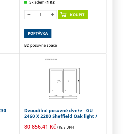
Skladem
(1 Ks)
KOUPIT
POPTÁVKA
BD posuvné space
230
Dvoudílné posuvné dveře - GU
2460 X 2200 Sheffield Oak light /
Sheffield Oak light
80 856,41
Kč
/ Ks
s DPH