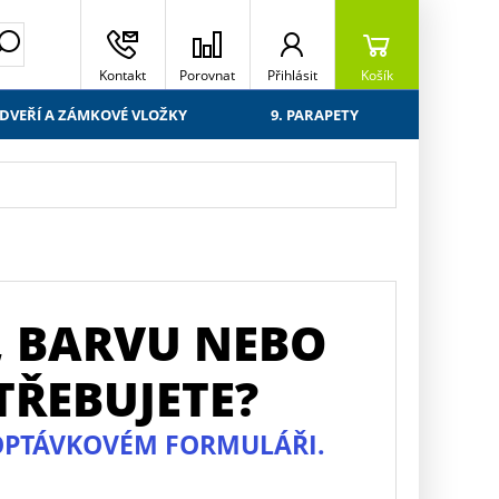
Kontakt
Porovnat
Přihlásit
Košík
 DVEŘÍ A ZÁMKOVÉ VLOŽKY
9. PARAPETY
, BARVU NEBO
NE
TŘEBUJETE?
TV
POPTÁVKOVÉM FORMULÁŘI.
ZADE
xxx