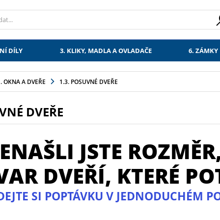
NÍ DÍLY
3. KLIKY, MADLA A OVLADAČE
6. ZÁMKY
1. OKNA A DVEŘE
1.3. POSUVNÉ DVEŘE
VNÉ DVEŘE
ENAŠLI JSTE ROZMĚR
VAR DVEŘÍ, KTERÉ PO
DEJTE SI POPTÁVKU V JEDNODUCHÉM 
x