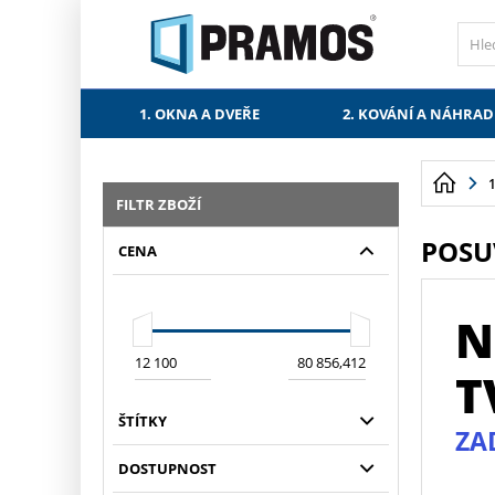
PŘESKOČIT NAVIGACI
1. OKNA A DVEŘE
2. KOVÁNÍ A NÁHRAD
FILTR ZBOŽÍ
POSU
CENA
R, BARVU NEBO
N
OTŘEBUJETE?
T
ŠTÍTKY
 POPTÁVKOVÉM FORMULÁŘI.
ZA
DOSTUPNOST
xx