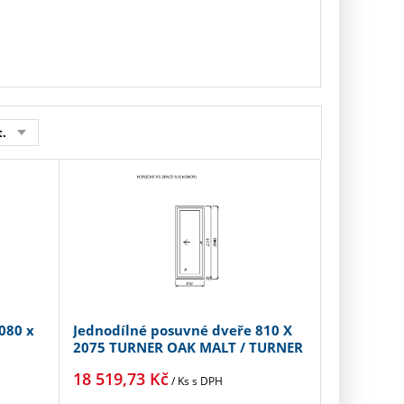
NEZÁVA
.
080 x
Jednodílné posuvné dveře 810 X
2075 TURNER OAK MALT / TURNER
OAK MALT
18 519,73
Kč
/ Ks
s DPH