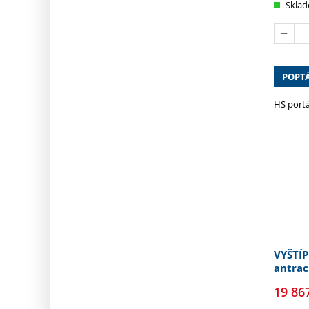
Skla
POPT
HS portá
VYŠTÍP
antrac
šedá
19 86