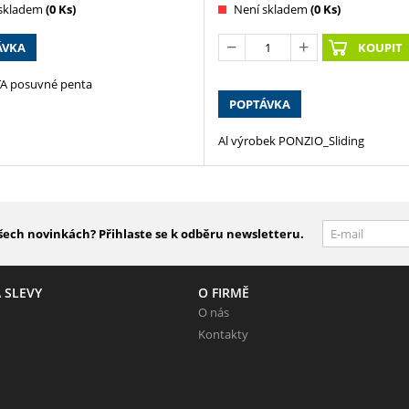
skladem
(0 Ks)
Není skladem
(0 Ks)
ÁVKA
KOUPIT
A posuvné penta
POPTÁVKA
Al výrobek PONZIO_Sliding
šech novinkách? Přihlaste se k odběru newsletteru.
 SLEVY
O FIRMĚ
O nás
Kontakty