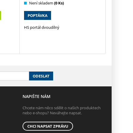
Není skladem
(0 Ks)
POPTÁVKA
HS portál dvoudílný
ODESLAT
NAPIŠTE NÁM
Chcete nám něco sdělit o našich produktech
nebo e-shopu? Neváhejte napsat.
CHCI NAPSAT ZPRÁVU