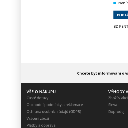
Není 
POPT
BD PENT
Chcete být informováni o v
VŠE O NÁKUPU
VÝHODY A
Časté dotazy
Zboží v akci
Obchodní podmínky a reklamace
Sleva
Ochrana osobních údajů (GDPR)
Doprodej
Vrácení zboží
Platby a doprava