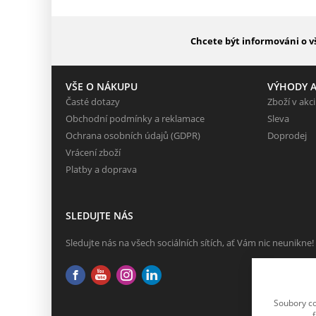
Chcete být informováni o v
VŠE O NÁKUPU
VÝHODY A
Časté dotazy
Zboží v akci
Obchodní podmínky a reklamace
Sleva
Ochrana osobních údajů (GDPR)
Doprodej
Vrácení zboží
Platby a doprava
SLEDUJTE NÁS
Sledujte nás na všech sociálních sítích, ať Vám nic neunikne!
Soubory co