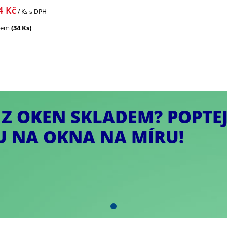
4
Kč
/ Ks
s DPH
dem
(34 Ks)
I Z OKEN SKLADEM? POPTE
 NA OKNA NA MÍRU!