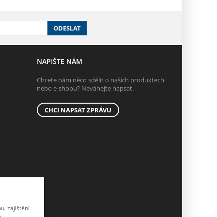
ODESLAT
NAPIŠTE NÁM
Chcete nám něco sdělit o našich produktech
nebo e-shopu? Neváhejte napsat.
CHCI NAPSAT ZPRÁVU
, zajištění
.