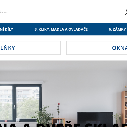
NÍ DÍLY
3. KLIKY, MADLA A OVLADAČE
6. ZÁMKY
PLŇKY
OKNA