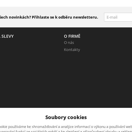
šech novinkách? Přihlaste se k odběru newsletteru.
 SLEVY
O FIRMĚ
O nás
Kontakty
Soubory cookies
okie používáme ke shromažďování a analýze informací o výkonu a používání webu
fungování funkcí ze sociálních médií a ke zlepšení a přizpůsobení obsahu a reklam