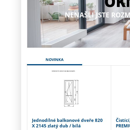
OK
NENAŠLI JSTE ROZM
NOVINKA
Jednodílné balkonové dveře 820
Čistíc
X 2145 zlatý dub / bílá
PREM