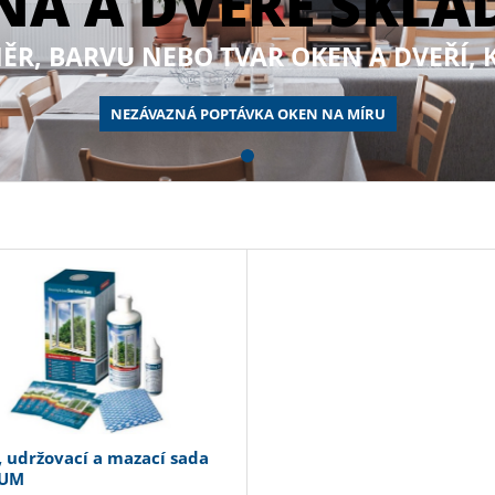
NA A DVEŘE SKLA
ĚR, BARVU NEBO TVAR OKEN A DVEŘÍ, 
NEZÁVAZNÁ POPTÁVKA OKEN NA MÍRU
í, udržovací a mazací sada
IUM