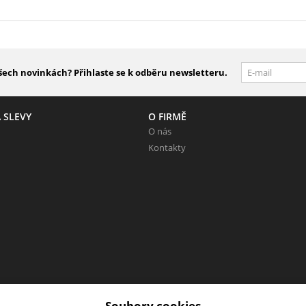
šech novinkách? Přihlaste se k odběru newsletteru.
 SLEVY
O FIRMĚ
O nás
Kontakty
Soubory cookies