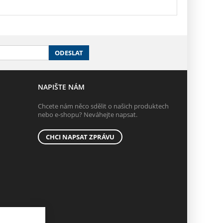
ODESLAT
NAPIŠTE NÁM
Chcete nám něco sdělit o našich produktech
nebo e-shopu? Neváhejte napsat.
CHCI NAPSAT ZPRÁVU