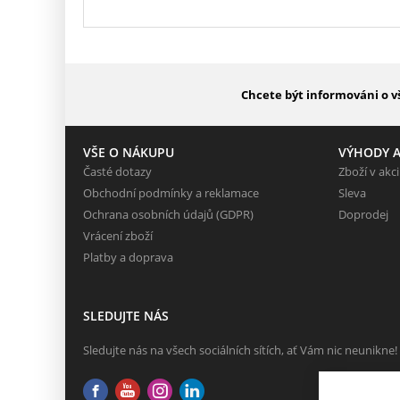
Chcete být informováni o v
VŠE O NÁKUPU
VÝHODY A
Časté dotazy
Zboží v akci
Obchodní podmínky a reklamace
Sleva
Ochrana osobních údajů (GDPR)
Doprodej
Vrácení zboží
Platby a doprava
SLEDUJTE NÁS
Sledujte nás na všech sociálních sítích, ať Vám nic neunikne!