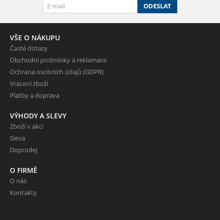
ODESLAT
VŠE O NÁKUPU
Časté dotazy
Obchodní podmínky a reklamace
Ochrana osobních údajů (GDPR)
Vrácení zboží
Platby a doprava
VÝHODY A SLEVY
Zboží v akci
Sleva
Doprodej
O FIRMĚ
O nás
Kontakty