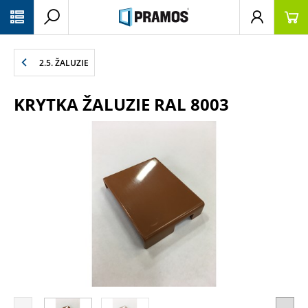
PŘESKOČIT NAVIGACI
2.5. ŽALUZIE
KRYTKA ŽALUZIE RAL 8003